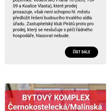
09 a Koalice Vlasta), které prodej
prosazuje, však není schopno hl. městu
předložit řešení budoucího trvalého sídla
úřadu. Zastupitelský klub Pirátů proto pro
prodej, který se neslučuje s péčí řádného
hospodáře, hlasovat nebude.
ČÍST DÁLE