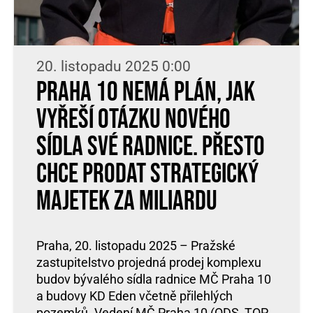
20. listopadu 2025 0:00
Praha 10 nemá plán, jak
vyřeší otázku nového
sídla své radnice. Přesto
chce prodat strategický
majetek za miliardu
Praha, 20. listopadu 2025 – Pražské
zastupitelstvo projedná prodej komplexu
budov bývalého sídla radnice MČ Praha 10
a budovy KD Eden včetně přilehlých
pozemků. Vedení MČ Praha 10 (ODS, TOP