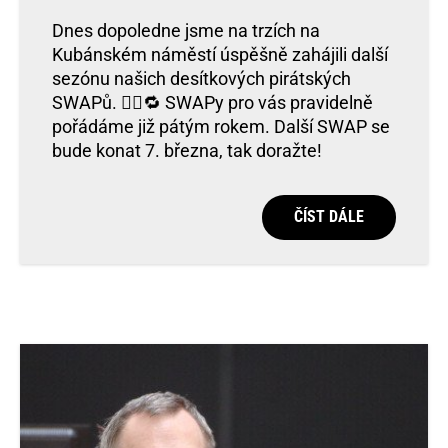
Dnes dopoledne jsme na trzích na
Kubánském náměstí úspěšně zahájili další
sezónu našich desítkových pirátských
SWAPů. 🏴‍☠️🔁 SWAPy pro vás pravidelně
pořádáme již pátým rokem. Další SWAP se
bude konat 7. března, tak doražte!
ČÍST DÁLE