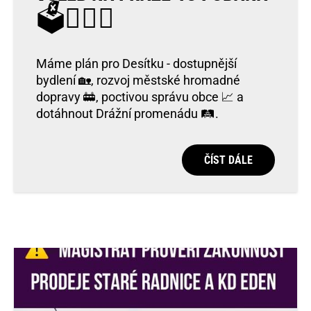
🗳️🏴‍☠️✅
Máme plán pro Desítku - dostupnější
bydlení 🏡, rozvoj městské hromadné
dopravy 🚋, poctivou správu obce 📈 a
dotáhnout Drážní promenádu 🛤️.
ČÍST DÁLE