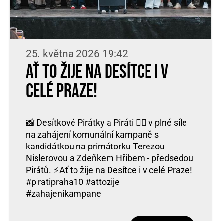
25. května 2026 19:42
Ať to žije na Desítce i v
celé Praze!
📸 Desítkové Pirátky a Piráti 🏴‍☠️ v plné síle
na zahájení komunální kampaně s
kandidátkou na primátorku Terezou
Nislerovou a Zdeňkem Hřibem - předsedou
Pirátů. ⚡️Ať to žije na Desítce i v celé Praze!
#piratipraha10 #attozije
#zahajenikampane