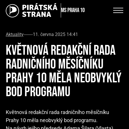
MS Praha 10
Aktuality
11. června 2025 14:41
KVĚTNOVÁ REDAKČNÍ RADA
RADNIČNÍHO MĚSÍČNÍKU
PRAHY 10 MĚLA NEOBVYKLÝ
BOD PROGRAMU
Květnová redakční rada radničního měsíčníku
Prahy 10 měla neobvyklý bod programu.
Na návrh jejího předsedy Adama Šilara (Vlasta)