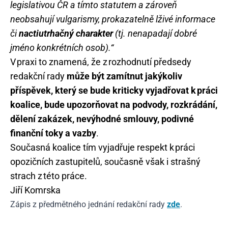
legislativou ČR a tímto statutem a zároveň
neobsahují vulgarismy, prokazatelně lživé informace
či
nactiutrhačný charakter
(tj. nenapadají dobré
jméno konkrétních osob).“
V praxi to znamená, že z rozhodnutí předsedy
redakční rady
může být zamítnut jakýkoliv
příspěvek, který se bude kriticky vyjadřovat k práci
koalice, bude upozorňovat na podvody, rozkrádání,
dělení zakázek, nevýhodné smlouvy, podivné
finanční toky a vazby
.
Současná koalice tím vyjadřuje respekt k práci
opozičních zastupitelů, současně však i strašný
strach z této práce.
Jiří Komrska
Zápis z předmětného jednání redakční rady
zde
.