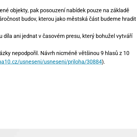
vené objekty, pak posouzení nabídek pouze na základě
 náročnost budov, kterou jako městská část budeme hradit
 díla ani jednat v časovém presu, který bohužel vytváří
kázky nepodpořil. Návrh nicméně většinou 9 hlasů z 10
aha10.cz/usneseni/usneseni/priloha/30884
).