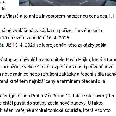
pro
adá
a Vlastě a to ani za investorem nabízenou cena cca 1,1
uálně vyhlášená zakázka na pořízení nového sídla
a 10 na svém zasedání 16. 4. 2026
5
). Již 13. 4. 2026 se k projednání této zakázky sešla
zástupce a bývalého zastupitele Pavla Hájka, který k tom
ed umožňuje velice široké rozpětí možností pořízení nové
ba nové radnice nebo i zrušení zakázky a řešení sídla radn
ná kritériem nejnižší ceny a termínem předání díla
stí, jako jsou Praha 7 či Praha 12, tak se stanovený ter
e chtěl pustit do stavby zcela nové budovy. U takto
lášení veřejné architektonické soutěže, která v tomto