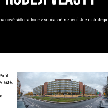
y na nové sídlo radnice v současném znění. Jde o strateg
 Piráti
Vlastě,
na