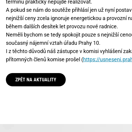
termínu prakticky nepůjde realizovat.
A pokud se nám do soutěže přihlásí jen už nyní posta
nejnižší ceny zcela ignoruje energetickou a provozní
během dalších desítek let provozu nové radnice.
Neměli bychom se tedy spokojit pouze s nejnižší cenou
současný nájemní vztah úřadu Prahy 10.
I z těchto důvodů náš zástupce v komisi vyhlášení za
přítomných členů komise prošel (
https://usneseni.pr
ZPĚT NA AKTUALITY