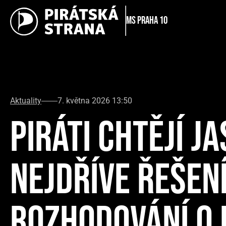
MS Praha 10
Aktuality
7. května 2026 13:50
PIRÁTI CHTĚJÍ J
NEJDŘÍVE ŘEŠENÍ
ROZHODOVÁNÍ O 