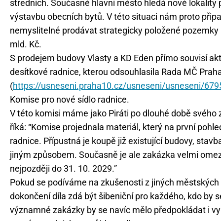
středních. Současně hlavní město hledá nové lokality 
výstavbu obecních bytů. V této situaci nám proto přip
nemyslitelné prodávat strategicky položené pozemky n
mld. Kč.
S prodejem budovy Vlasty a KD Eden přímo souvisí akt
desítkové radnice, kterou odsouhlasila Rada MČ Prah
(
https://usneseni.praha10.cz/usneseni/usneseni/679
Komise pro nové sídlo radnice.
V této komisi máme jako Piráti po dlouhé době svého 
říká: “Komise projednala materiál, který na první pohl
radnice. Přípustná je koupě již existující budovy, stav
jiným způsobem. Současně je ale zakázka velmi omeze
nejpozději do 31. 10. 2029.”
Pokud se podíváme na zkušenosti z jiných městských čá
dokončení díla zdá být šibeniční pro každého, kdo by s
významné zakázky by se navíc mělo předpokládat i vyh