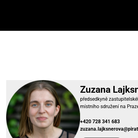
Zuzana Lajks
předsedkyně zastupitelsk
místního sdružení na Praz
+420 728 341 683
zuzana.lajksnerova@pirat