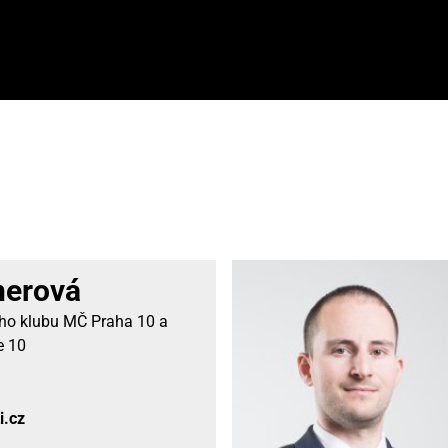
nerová
ého klubu MČ Praha 10 a
e 10
i.cz