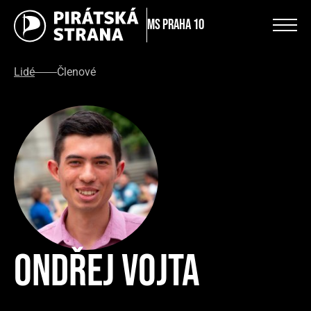
MS Praha 10
Lidé
Členové
Ondřej Vojta